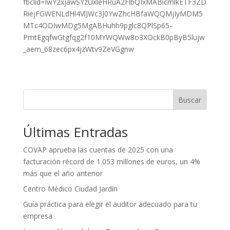
fbclid=IwY2xjawSYzUxleHRuA2FlbQIxMABicmlkETF3ZD
RiejFGWENLdHl4VlJWc3J0YwZhcHBfaWQQMjIyMDM5
MTc4ODIwMDg5MgABHuhh9pglc8QPlSp65-
PmtEgqfwGtgfqg2f10MYWQWw8o3XOckB0pByB5lujw
_aem_68zec6px4jzWtv9ZeVGgnw
Buscar
Últimas Entradas
COVAP aprueba las cuentas de 2025 con una
facturación récord de 1.053 millones de euros, un 4%
más que el año anterior
Centro Médico Ciudad Jardín
Guía práctica para elegir el auditor adecuado para tu
empresa