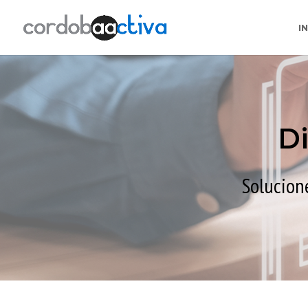
I
D
Solucion