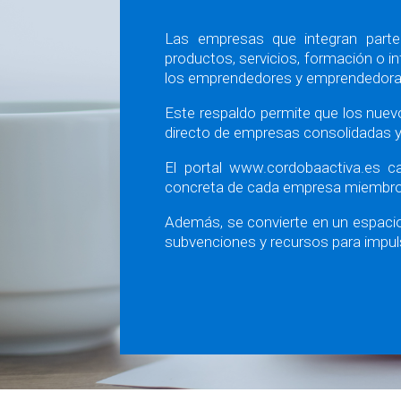
Las empresas que integran parte
productos, servicios, formación o i
los emprendedores y emprendedoras
Este respaldo permite que los nuev
directo de empresas consolidadas 
El portal www.cordobaactiva.es ca
concreta de cada empresa miembro
Además, se convierte en un espacio
subvenciones y recursos para impul