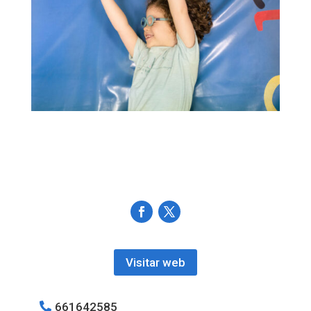
Visitar web
661642585