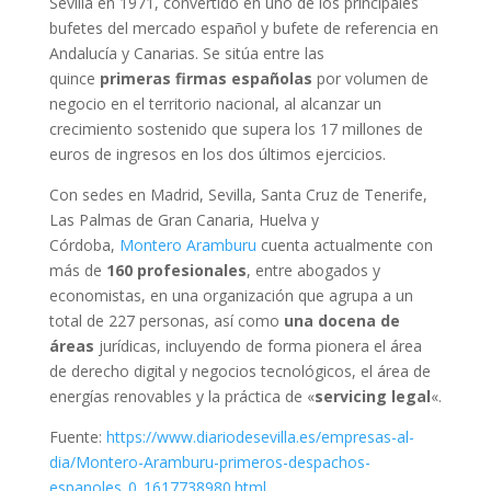
Sevilla en 1971, convertido en uno de los principales
bufetes del mercado español y bufete de referencia en
Andalucía y Canarias. Se sitúa entre las
quince
primeras firmas españolas
por volumen de
negocio en el territorio nacional, al alcanzar un
crecimiento sostenido que supera los 17 millones de
euros de ingresos en los dos últimos ejercicios.
Con sedes en Madrid, Sevilla, Santa Cruz de Tenerife,
Las Palmas de Gran Canaria, Huelva y
Córdoba,
Montero Aramburu
cuenta actualmente con
más de
160 profesionales
, entre abogados y
economistas, en una organización que agrupa a un
total de 227 personas, así como
una docena de
áreas
jurídicas, incluyendo de forma pionera el área
de derecho digital y negocios tecnológicos, el área de
energías renovables y la práctica de «
servicing legal
«.
Fuente:
https://www.diariodesevilla.es/empresas-al-
dia/Montero-Aramburu-primeros-despachos-
espanoles_0_1617738980.html